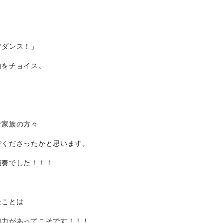
）
ツダンス！」
曲をチョイス。
ご家族の方々
でくださったかと思います。
演奏でした！！！
たことは
協力があってこそです！！！